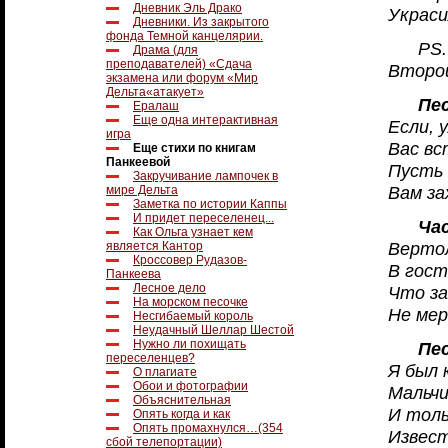
Дневник Эль Драко
Украси
Дневники. Из закрытого
фонда Темной канцелярии.
PS
Драма (для
преподавателей) «Сдача
Второй
экзамена или форум «Мир
Дельта«атакует»
Пе
Ералаш
Еще одна интерактивная
Если, 
игра
Вас вс
Еще стихи по книгам
Панкеевой
Пусть 
Закручивание лампочек в
Вам за
мире Дельта
Заметка по истории Каппы
И придет переселенец...
Ча
Как Ольга узнает кем
Верто
является Кантор
Кроссовер Рудазов-
В гост
Панкеева
Лесное дело
Что за
На морском песочке
Не ме
Несгибаемый король
Неудачный Шеллар Шестой
Нужно ли похищать
Пе
переселенцев?
Я был 
О плагиате
Обои и фотографии
Мальчи
Объяснительная
И тол
Опять когда и как
Опять промахнулся…(354
Извест
сбой телепортации)