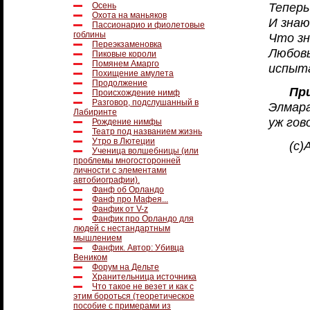
Теперь
Осень
Охота на маньяков
И знаю
Пассионарио и фиолетовые
гоблины
Что зн
Переэкзаменовка
Любовь
Пиковые короли
Помянем Амарго
испыт
Похищение амулета
Продолжение
Пр
Происхождение нимф
Разговор, подслушанный в
Элмара
Лабиринте
уж гов
Рождение нимфы
Театр под названием жизнь
Утро в Лютеции
(с)
Ученица волшебницы (или
проблемы многосторонней
личности с элементами
автобиографии).
Фанф об Орландо
Фанф про Мафея...
Фанфик от V-z
Фанфик про Орландо для
людей с нестандартным
мышлением
Фанфик. Автор: Убивца
Веником
Форум на Дельте
Хранительница источника
Что такое не везет и как с
этим бороться (теоретическое
пособие с примерами из