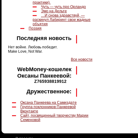
практики).
Чуть — чуть про Орландо
Эмо на Дельте
…И снова здравствуй, —
раскинул Лабиринт свои жадные
объятия
Поэзия
Последняя новость
Нет войне. Любовь победит.
Make Love, Not War.
Все новости
WebMoney-кошелек
Оксаны Панкеевой:
Z765938819912
Дружественное:
Оксана Панкеева на Самиздате
Группа поклонников Панкеевой
Вконтакте
Сайт, посвященный творчеству Марии
Семеновой