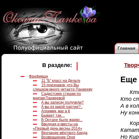
Главная
В разделе:
Твор
Фанфикшн
Еще 
11 "Б" класс на Дельте
15 признаков, что Вы
слишком много читаете Панкееву
Кто
Cадистские стишки по
Кто ст
книгам Панкеевой
А вы записку получили?
А в ко
А вы из какой партии?..
Алхимик, маг и К
Ну кон
Бывает так…
В Ортане было жарко...
Кор
Вводная и квесты на
«Первый день весны-2014»
Катать
Венчание мёртвого барда
Но Кир
Возвращение Огня