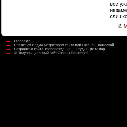
все уж
незаме
слишко
©
О проекте
Связаться с администратором сайта или Оксаной Панкеевой
Разработка сайта, сопровождение — Студия ЦветоФор
©
Полуофициальный сайт Оксаны Панкеевой