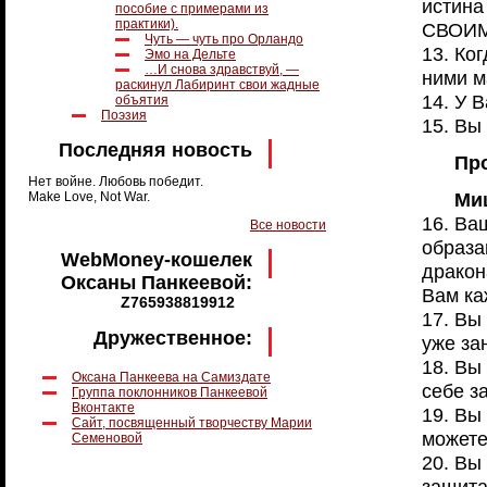
истина
пособие с примерами из
практики).
СВОИМ
Чуть — чуть про Орландо
13. Ко
Эмо на Дельте
…И снова здравствуй, —
ними м
раскинул Лабиринт свои жадные
14. У В
объятия
Поэзия
15. Вы
Последняя новость
Пр
Нет войне. Любовь победит.
Миш
Make Love, Not War.
16. Ва
Все новости
образа
WebMoney-кошелек
дракон
Оксаны Панкеевой:
Вам ка
Z765938819912
17. Вы
Дружественное:
уже зан
18. Вы
Оксана Панкеева на Самиздате
себе з
Группа поклонников Панкеевой
Вконтакте
19. Вы
Сайт, посвященный творчеству Марии
можете
Семеновой
20. Вы
защита