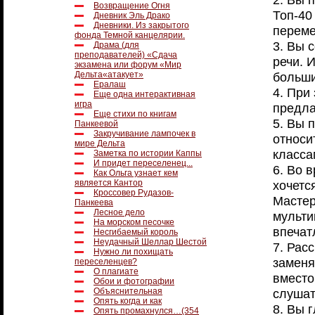
Возвращение Огня
Топ-40
Дневник Эль Драко
Дневники. Из закрытого
переме
фонда Темной канцелярии.
3. Вы 
Драма (для
преподавателей) «Сдача
речи. 
экзамена или форум «Мир
больши
Дельта«атакует»
Ералаш
4. При
Еще одна интерактивная
игра
предла
Еще стихи по книгам
5. Вы 
Панкеевой
Закручивание лампочек в
относи
мире Дельта
класса
Заметка по истории Каппы
И придет переселенец...
6. Во 
Как Ольга узнает кем
хочетс
является Кантор
Кроссовер Рудазов-
Мастер
Панкеева
Лесное дело
мульти
На морском песочке
впечат
Несгибаемый король
Неудачный Шеллар Шестой
7. Рас
Нужно ли похищать
заменя
переселенцев?
О плагиате
вместо
Обои и фотографии
слушат
Объяснительная
Опять когда и как
8. Вы 
Опять промахнулся…(354