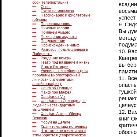
сбой телепортации)
всадни
Осень
восьма
Охота на маньяков
Пассионарио и фиолетовые
успеет
гоблины
9. Сид
Переэкзаменовка
Пиковые короли
Вы дум
Помянем Амарго
методу
Похищение амулета
Продолжение
подума
Происхождение нимф
Разговор, подслушанный в
10. Ва
Лабиринте
Кангре
Рождение нимфы
Театр под названием жизнь
вы бер
Утро в Лютеции
памяти
Ученица волшебницы (или
проблемы многосторонней
11. Вс
личности с элементами
опасны
автобиографии).
Фанф об Орландо
тушкой
Фанф про Мафея...
Фанфик от V-z
решают
Фанфик про Орландо для
целеус
людей с нестандартным
мышлением
12. Ва
Фанфик. Автор: Убивца
книг О
Веником
Форум на Дельте
критич
Хранительница источника
обосно
Что такое не везет и как с
этим бороться (теоретическое