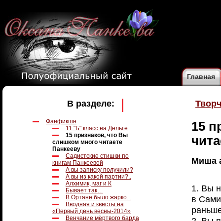
Главная
В разделе:
Творч
Фанфикшн
15 п
11 "Б" класс на Дельте
15 признаков, что Вы
чита
слишком много читаете
Панкееву
Cадистские стишки по
Миша a
книгам Панкеевой
А вы записку получили?
А вы из какой партии?..
Алхимик, маг и К
1. Вы 
Бывает так…
в Сами
В Ортане было жарко...
Вводная и квесты на
раньше
«Первый день весны-2014»
Венчание мёртвого барда
2. Вы 