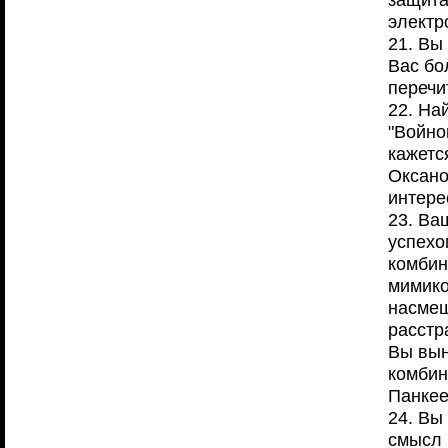
электр
21. Вы
Вас бо
перечи
22. На
"Войно
кажетс
Оксано
интере
23. Ва
успехо
комбин
мимико
насмеш
расстр
Вы вын
комбин
Панкее
24. Вы
смысл 