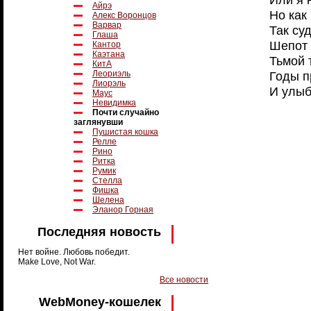
Айрэ
Но как
Алекс Воронцов
Варвар
Так су
Глаша
Шепот 
Кантор
Каэтана
Тьмой 
КитА
Леориэль
Годы п
Лиорэль
И улыб
Маус
Невидимка
Почти случайно
заглянувши
Пушистая кошка
Релле
Рино
Ритка
Румик
Стелла
Фишка
Шелена
Эланор Горная
Последняя новость
Нет войне. Любовь победит.
Make Love, Not War.
Все новости
WebMoney-кошелек