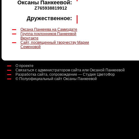
Оксаны Панкеевой:
Z765938819912
Дружественное:
Оксана Панкеева на Самиздате
Группа поклонников Панкеевой
Вконтакте
Сайт, посвященный творчеству Марии
Семеновой
О проекте
Связаться с администратором сайта или Оксаной Панкеевой
Разработка сайта, сопровождение — Студия ЦветоФор
©
Полуофициальный сайт Оксаны Панкеевой