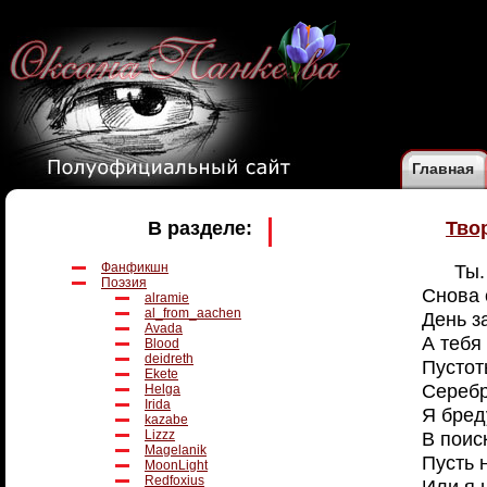
Главная
В разделе:
Тво
Фанфикшн
Ты.
Поэзия
Снова 
alramie
al_from_aachen
День з
Avada
А тебя
Blood
deidreth
Пустот
Ekete
Серебр
Helga
Irida
Я бред
kazabe
Lizzz
В поис
Magelanik
Пусть 
MoonLight
Redfoxius
Или я 