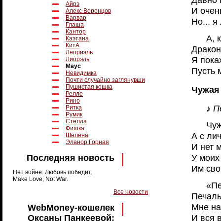
Айрэ
И очен
Алекс Воронцов
Варвар
Но... я
Глаша
Кантор
А, 
Каэтана
КитА
Дракон
Леориэль
Я пока
Лиорэль
Маус
Пусть 
Невидимка
Почти случайно заглянувши
Пушистая кошка
Чужая
Релле
Рино
♪ П
Ритка
Румик
Стелла
Чуж
Фишка
А с ли
Шелена
Эланор Горная
И нет 
У моих
Последняя новость
Им сво
Нет войне. Любовь победит.
Make Love, Not War.
«Пе
Все новости
Печаль
Мне на
WebMoney-кошелек
И вся 
Оксаны Панкеевой: