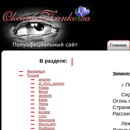
Главная
В разделе:
Фанфикшн
Зимня
Поэзия
alramie
♪ П
al_from_aachen
Avada
Blood
Сид
deidreth
Огонь 
Ekete
Helga
Страни
Irida
kazabe
Рассеи
Lizzz
Magelanik
Леж
MoonLight
Redfoxius
Давно 