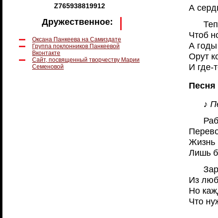
Z765938819912
А серд
Дружественное:
Теп
Чтоб н
Оксана Панкеева на Самиздате
А годы
Группа поклонников Панкеевой
Вконтакте
Орут к
Сайт, посвященный творчеству Марии
И где-т
Семеновой
Песня 
♪ П
Раб
Перево
Жизнь 
Лишь б
Зар
Из люб
Но каж
Что ну