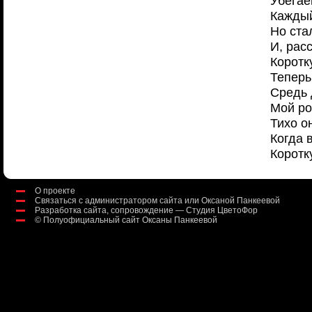
Убегае
Каждый
Но ста
И, рас
Коротк
Теперь
Средь 
Мой ро
Тихо о
Когда 
Коротк
О проекте
Связаться с администратором сайта или Оксаной Панкеевой
Разработка сайта, сопровождение — Студия ЦветоФор
©
Полуофициальный сайт Оксаны Панкеевой