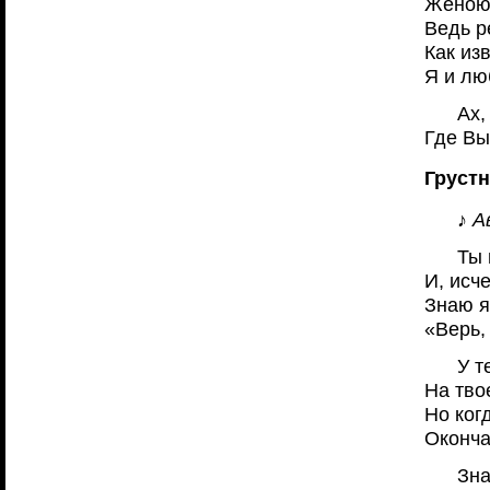
Женою
Ведь р
Как изв
Я и лю
Ах,
Где Вы
Грустн
♪ А
Ты 
И, исче
Знаю я
«Верь,
У т
На тво
Но ког
Оконча
Зна