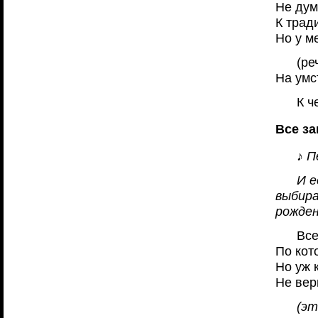
Не дум
К трад
Но у м
(ре
На умс
К ч
Все за
♪ П
И е
выбира
рожден
Все
По кот
Но уж 
Не вер
(эт