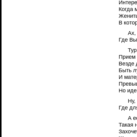
Интере
Когда 
Женить
В кото
Ах,
Где Вы
Тур
Прием
Везде 
Быть л
И мате
Превыш
Но иде
Ну,
Где дл
А е
Такая 
Захоче