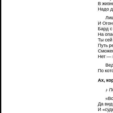
В жизни
Надо д
Лиш
И Огон
Бард с
На опа
Ты сей
Путь р
Сможеш
Нет — 
Вед
По кот
Ах, ко
♪ П
«Вс
Да видн
И «суд