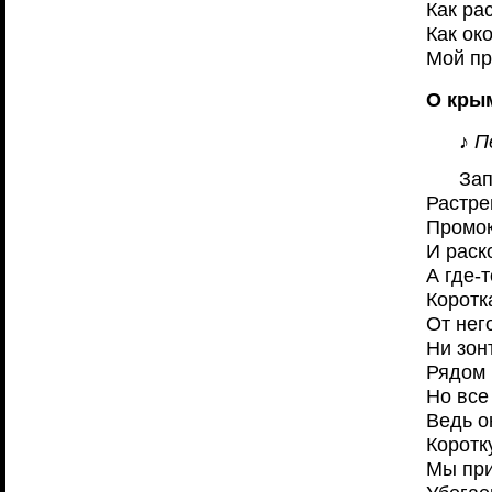
Как ра
Как ок
Мой пр
О кры
♪ П
Зап
Растре
Промок
И раск
А где-
Коротк
От нег
Ни зонт
Рядом 
Но все
Ведь о
Коротк
Мы при