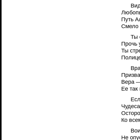
Вид
Любопы
Путь А
Смело 
Ты 
Прочь 
Ты стр
Полице
Вра
Призва
Вера —
Ее так 
Есл
Чудеса
Осторо
Ко все
Вои
Не опу